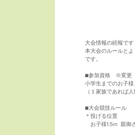
大会情報の続報です
本大会のルールとよ
です。
■参加資格　※変更
小学生までのお子様
（１家族であれば人
■大会競技ルール
＊投げる位置
　お子様1.5m  親御