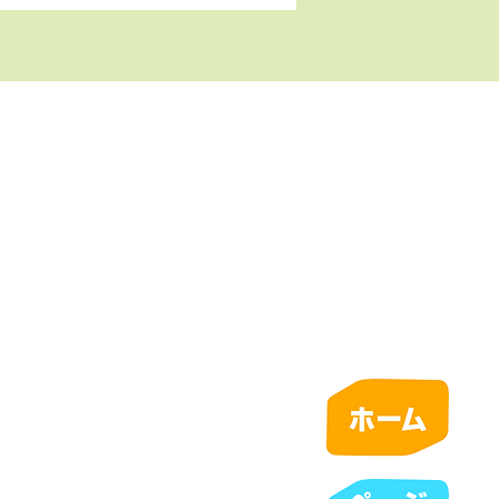
トリーモデル）が発売さ
した。
総代理店
シェル横浜301