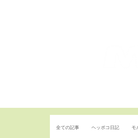
T
全ての記事
ヘッポコ日記
モ