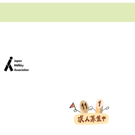
のお知らせ
エン
れま
クについて
知りたい方
TACTIC社MOLKKY モルック輸入
OHS サプライ合同会社
〒220-0021
神奈川県横浜市西区桜木町4-18 ラロ
ェブサイトをご覧いただけます。
TEL
045-548-4152
Email
info@ohssupply.jp
ライ合同会社 All Rights Reserved.
特定商取引法に基づく表記