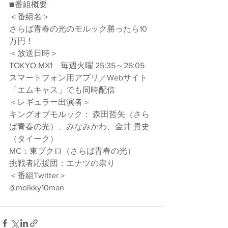
■番組概要
＜番組名＞
さらば青春の光のモルック勝ったら10
万円！
＜放送日時＞
TOKYO MX1　毎週火曜 25:35～26:05
スマートフォン用アプリ／Webサイト
「エムキャス」でも同時配信
＜レギュラー出演者＞
キングオブモルック： 森田哲矢（さら
ば青春の光）、みなみかわ、金井 貴史
（タイーク） 
MC：東ブクロ（さらば青春の光）
挑戦者応援団：エナツの祟り
＜番組Twitter＞
@molkky10man