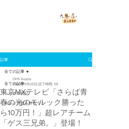
会員ログイン
TACTIC
モルック 日本オフィシャルサイト
記事
全ての記事
OHS Supply
全ての記事
2020年11月25日
読了時間: 1分
東京MXテレビ「さらば青
ヘッポコ日記
春の光のモルック勝った
モルック部を作ろう！
ら10万円！」超レアチーム
「ゲス三兄弟。」登場！