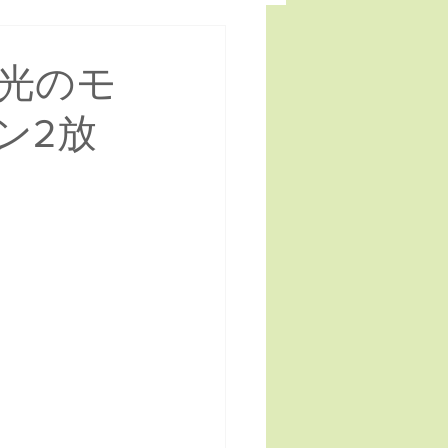
の光のモ
ン2放