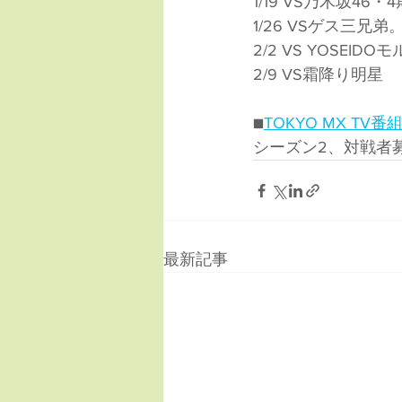
1/19 VS乃木坂46・
1/26 VSゲス三兄
2/2 VS YOSEI
2/9 VS霜降り明星
■
TOKYO MX TV番
シーズン2、対戦者
最新記事