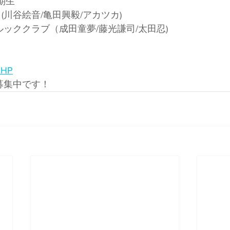
4期生
弟。(川谷絵音/亀田興毅/アカツカ)
DOモルッククラブ（成田童夢/藤光謙司/太田忍)
組HP
募集中です！