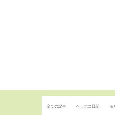
T
全ての記事
ヘッポコ日記
モ