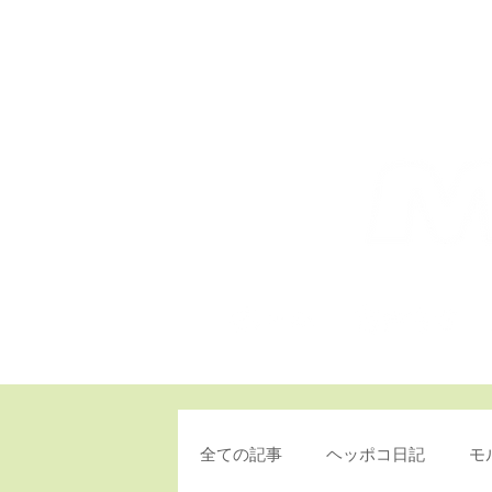
T
全ての記事
ヘッポコ日記
モ