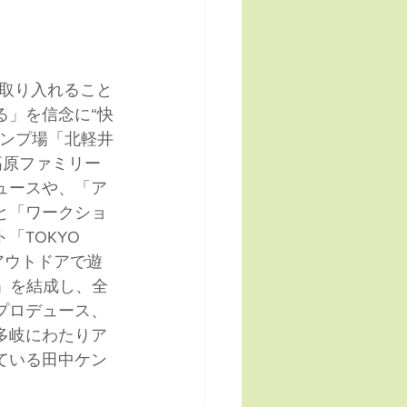
を取り入れること
る」を信念に“快
ャンプ場「北軽井
須高原ファミリー
ュースや、「ア
と「ワークショ
TOKYO 
開催、アウトドアで遊
de」を結成し、全
プロデュース、
多岐にわたりア
ている田中ケン