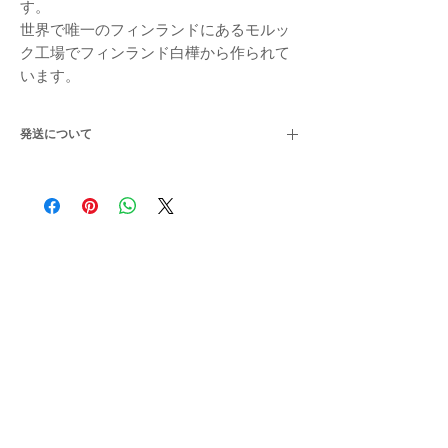
す。
世界で唯一のフィンランドにあるモルッ
ク工場でフィンランド白樺から作られて
います。
発送について
4営業日以内に発送（土日祝日を除く）
出来るだけ早く発送いたします。
モルックについて
さらに知りたい方
日本モルック協会ウェブサイトをご覧いただけます。
​大会情報